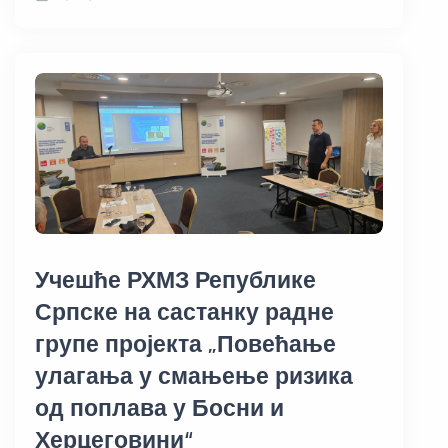
Учешће РХМЗ Републике
Српске на састанку радне
групе пројекта „Повећање
улагања у смањење ризика
од поплава у Босни и
Херцеговини“