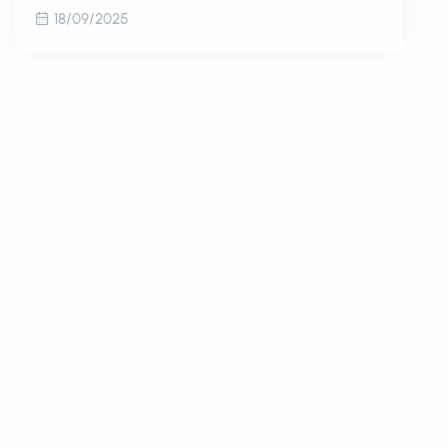
18/09/2025
« Претходна
Следећa »
Showing
131
to
140
of
185
results
1
2
...
10
11
12
13
14
15
16
17
18
19