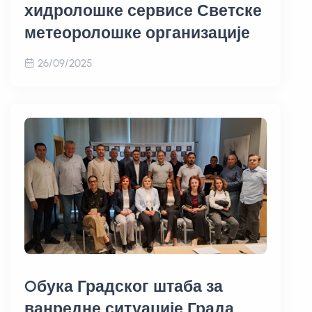
хидролошке сервисе Светске
метеоролошке организације
26/09/2025
Oбука Градског штаба за
ванредне ситуације Града