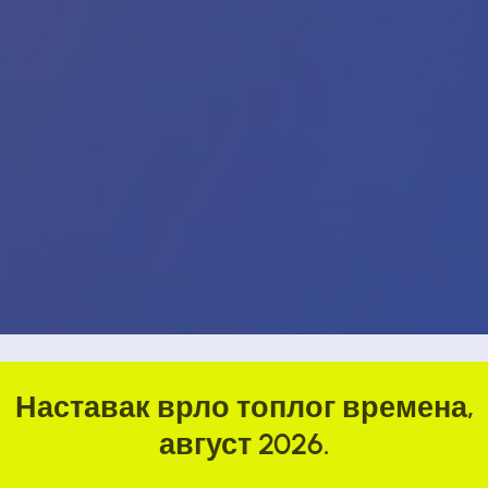
Наставак врло топлог времена,
август 2026.