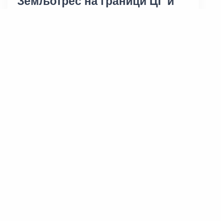
Земљотрес на граници ЦГ и
БиХ
07/11/2025
« Претходна
Следећa »
Showing
101
to
110
of
185
results
1
2
...
8
9
10
11
12
13
14
...
18
19