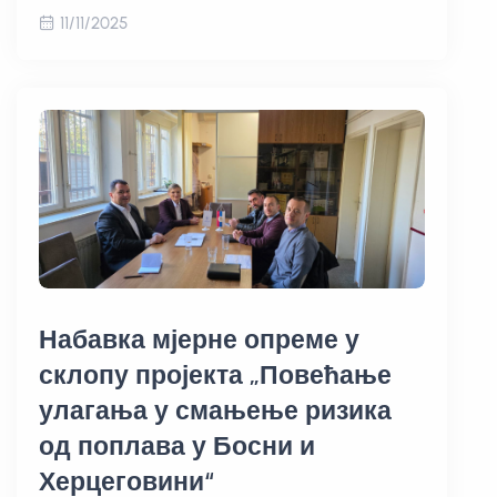
11/11/2025
Набавка мјерне опреме у
склопу пројекта „Повећање
улагања у смањење ризика
од поплава у Босни и
Херцеговини“