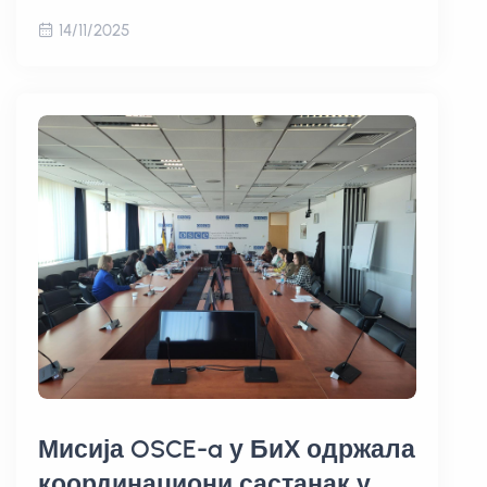
14/11/2025
Мисија OSCE-a у БиХ одржала
координациони састанак у