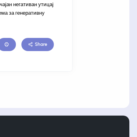
ајан негативан утицај
ема за генеративну
Share