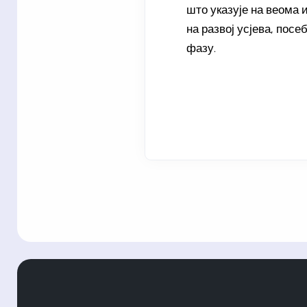
што указује на веома
на развој усјева, пос
фазу.