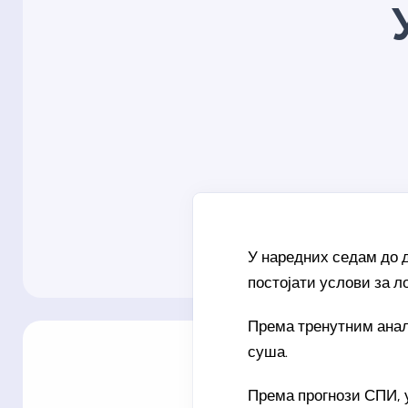
У наредних седам до 
постојати услови за л
Према тренутним анал
суша.
Према прогнози СПИ, у