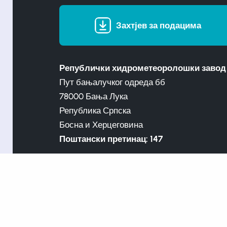
Захтјев за подацима
Републички хидрометеоролошки завод
Пут бањалучког одреда бб
78000 Бања Лука
Република Српска
Босна и Херцеговина
Поштански претинац: 147