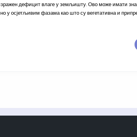
 изражен дефицит влаге у земљишту. Ово може имати знач
ебно у осјетљивим фазама као што су вегетативна и припр