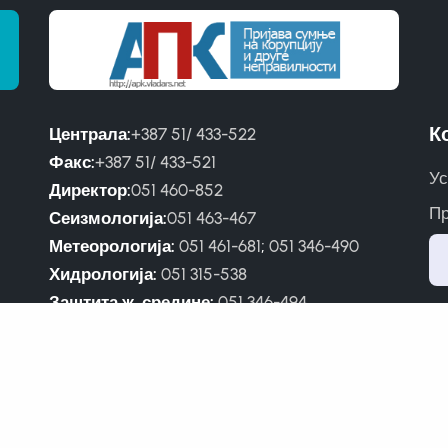
К
Централа:
+387 51/ 433-522
Факс:
+387 51/ 433-521
Ус
Директор:
051 460-852
Пр
Сеизмологија:
051 463-467
Метеорологија:
051 461-681
;
051 346-490
Хидрологија:
051 315-538
Заштита ж. средине:
051 346-494
Сабирни центар:
051 307-943
(тел/фаx)