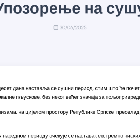
Упозорење на суш
30/06/2025
десет дана наставља се сушни период, стим што ће поче
окалне пљускове, без неког већег значаја за пољопривред
изама, на цијелом простору Републике Српске преовлада
 наредном периоду очекује се наставак екстремно ниски