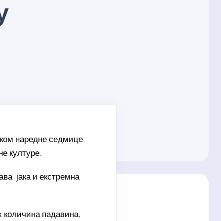
у
тком наредне седмице
не културе.
ва јака и екстремна
х количина падавина,