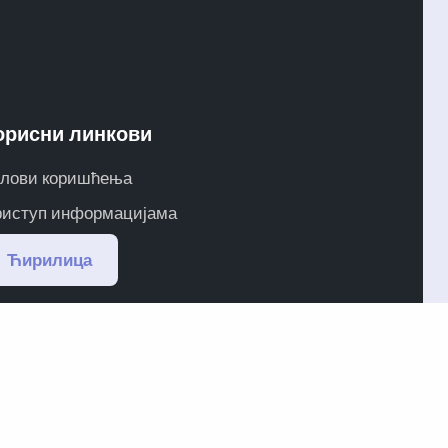
орисни линкови
лови коришћења
иступ информацијама
Ћирилица